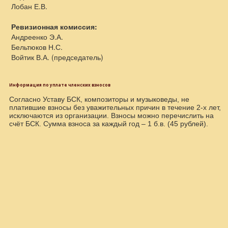
Лобан Е.В.
Ревизионная комиссия:
Андреенко Э.А.
Бельтюков Н.С.
Войтик В.А. (председатель)
Информация по уплате членских взносов
Согласно Уставу БСК, композиторы и музыковеды, не
платившие взносы без уважительных причин в течение 2-х лет,
исключаются из организации. Взносы можно перечислить на
счёт БСК. Сумма взноса за каждый год – 1 б.в. (45 рублей).