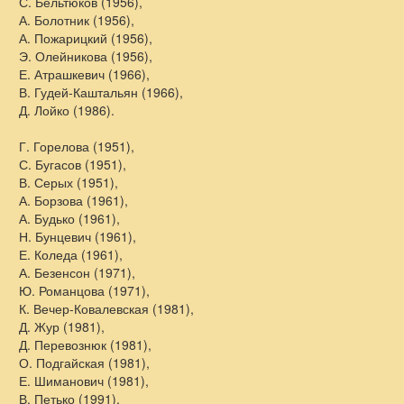
С. Бельтюков (1956),
А. Болотник (1956),
А. Пожарицкий (1956),
Э. Олейникова (1956),
Е. Атрашкевич (1966),
В. Гудей-Каштальян (1966),
Д. Лойко (1986).
Г. Горелова (1951),
С. Бугасов (1951),
В. Серых (1951),
А. Борзова (1961),
А. Будько (1961),
Н. Бунцевич (1961),
Е. Коледа (1961),
А. Безенсон (1971),
Ю. Романцова (1971),
К. Вечер-Ковалевская (1981),
Д. Жур (1981),
Д. Перевознюк (1981),
О. Подгайская (1981),
Е. Шиманович (1981),
В. Петько (1991),