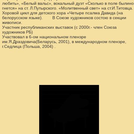
любить», «Белый вальс», вокальный дуэт «Сколько в поле былино
гнется» на ст. Л.Путырского. «Молитвенный свет» на ст.И.Титовца.
Хоровой цикл для детского хора «Четыре псалма Давида (на
белорусском языке). В Союзе художников состою в секции
живописи.
Участник республиканских выставок (с 2000г.- член Союза
художников РБ)
Участвовал в 6-ом национальном пленэре
им.Я.Драздовича(Беларусь, 2001), в международном пленэре,
г.Седлица (Польша, 2004) .