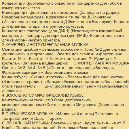
Концерт для фортепьяно с оркестром. Концертино для гобоя и
камерного оркестра.
Рапсодия для фортепьяно с оркестром. (Записана на радио).
Симфония-парафраз (в джазовом стиле) по Д.Элингтону.
(Исполнена в концертах памяти Д.Элингтона в Беларуси). Концер
для флейты, гитары и струнного оркестра.
Концерт для саксофона (для ДМШ).(Используется как учебный
материал). Концерт для скрипки (для ДМШ) .Концертное танго
для симфонического оркестра.
2.КАМЕРНО-ИНСТРУМЕНТАЛЬНАЯ МУЗЫКА:
Сюита для цимбал «Сельские зарисовки». Трио № 2 для скрипки
,виолончели и фортепьяно. Элегия для скрипки и фортепьяно.
Квартет № 2 . Квинтет «Поэма» ( по картине Ф. Рущица « У
костела». (Записана в Швейцарии). 3.ФОРТЕПИАННАЯ МУЗЫКА
Сонаты № 3, № 4, № 5 («Соната – рапсодия»), «Баллада».
Фантазия-вариации « Воспоминание о замке
Кеннигсбург».«Скерцо–гротеск». «Восемь пьес для юношества».
(Записаны на радио). «Вальс».«Рождественская колыбельная» «В
стиле тарантеллы». Цикл фортепианных пьес «Из музыкального
дневника».
4.ВОКАЛЬНО-СИМФОНИЧЕСКАЯМУЗЫКА:
Кантата«Музыкалеса»,ст.Э.Огнецвет.Вокально-
симфоническаяпоэма«Свитезянка»,ст.Мицкевича. (Записана на
радио).
5.СЦЕНИЧЕСКАЯ МУЗЫКА: «Маленький ангел»(Поставлен в
театре«Знич»).« Царь – горох».
6. ВОКАЛЬНАЯ МУЗЫКА: Вокальный цикл «Круги бытия» на ст. В.
Вярбы.(Записаны на радио). Романсы «Разрешила себя я