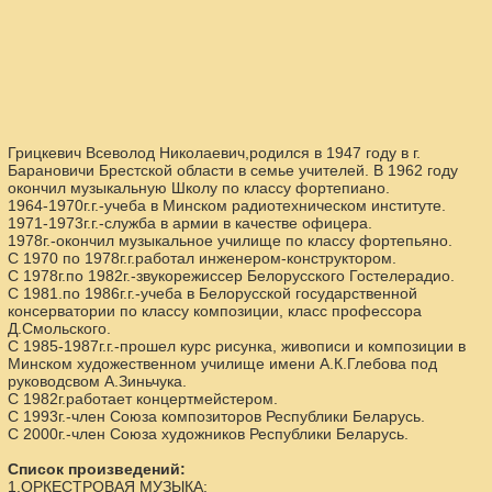
Грицкевич Всеволод Николаевич,родился в 1947 году в г.
Барановичи Брестской области в семье учителей. В 1962 году
окончил музыкальную Школу по классу фортепиано.
1964-1970г.г.-учеба в Минском радиотехническом институте.
1971-1973г.г.-служба в армии в качестве офицера.
1978г.-окончил музыкальное училище по классу фортепьяно.
С 1970 по 1978г.г.работал инженером-конструктором.
С 1978г.по 1982г.-звукорежиссер Белорусского Гостелерадио.
С 1981.по 1986г.г.-учеба в Белорусской государственной
консерватории по классу композиции, класс профессора
Д.Смольского.
С 1985-1987г.г.-прошел курс рисунка, живописи и композиции в
Минском художественном училище имени А.К.Глебова под
руководсвом А.Зиньчука.
С 1982г.работает концертмейстером.
С 1993г.-член Союза композиторов Республики Беларусь.
С 2000г.-член Союза художников Республики Беларусь.
Список произведений:
1.ОРКЕСТРОВАЯ МУЗЫКА: