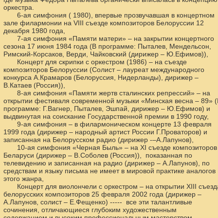
оркестра.
6-ая симфония ( 1980), впервые прозвучавшая в концертном
зале филармонии на VIII съезде композиторов Белоруссии 12
декабря 1980 года,
7-ая симфония «Памяти матери» – на закрытии концертного
сезона 17 июня 1984 года (В программе: Пыталев, Мендельсон,
Римский-Корсаков, Верди, Чайковский (дирижер – Ю.Ефимов)),
Концерт для скрипки с оркестром (1986) – на съезде
композиторов Белоруссии (Солист – лауреат международного
конкурса А.Крамаров (Белоруссия, Нидерланды), дирижер –
В.Катаев (Россия)),
8-ая симфония «Памяти жертв сталинских репрессий» – на
открытии фестиваля современной музыки «Минская весна – 89» (
программе: Г.Вагнер, Пыталев, Эшпай, дирижер – Ю.Ефимов) и
выдвинутая на соискание Государственной премии в 1990 году,
9-ая симфония – в филармоническом концерте 13 февраля
1999 года (дирижер – народный артист России Г.Проваторов) и
записанная на Белорусском радио (дирижер -–А.Лапунов),
10-ая симфония «Черная Быль» – на ХI съезде композиторов
Беларуси (дирижер – В.Соболев (Россия)), показанная по
телевидению и записанная на радио (дирижер – А.Лапунов), по
средствам и языку письма не имеет в мировой практике аналогов
этого жанра,
Концерт для виолончели с оркестром – на открытии ХIII съезд
белорусских композиторов 25 февраля 2002 года (дирижер –
А.Лапунов, солист – Е.Фещенко) ----- все эти талантливые
сочинения, отличающиеся глубоким художественным
содержанием и высоким профессиональным мастерством,