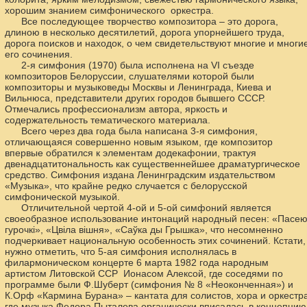
хорошим знанием симфонического оркестра.
Все последующее творчество композитора – это дорога,
длиною в несколько десятилетий, дорога упорнейшего труда,
дорога поисков и находок, о чем свидетельствуют многие и многи
его сочинения.
2-я симфония (1970) была исполнена на VI съезде
композиторов Белоруссии, слушателями которой были
композиторы и музыковеды Москвы и Ленинграда, Киева и
Вильнюса, представители других городов бывшего СССР.
Отмечались профессионализм автора, яркость и
содержательность тематического материала.
Всего через два года была написана 3-я симфония,
отличающаяся совершенно новым языком, где композитор
впервые обратился к элементам додекафонии, трактуя
двенадцатитональность как существеннейшее драматургическое
средство. Симфония издана Ленинградским издательством
«Музыка», что крайне редко случается с белорусской
симфонической музыкой.
Отличительной чертой 4-ой и 5-ой симфоний является
своеобразное использование интонаций народный песен: «Пасе
гурочкі», «Цвіла вішня», «Саўка ды Грышка», что несомненно
подчеркивает национальную особенность этих сочинений. Кстати,
нужно отметить, что 5-ая симфония исполнялась в
филармоническом концерте 6 марта 1982 года народным
артистом Литовской ССР Ионасом Алексой, где соседями по
программе были Ф.Шуберт (симфония № 8 «Неоконченная») и
К.Орф «Кармина Бурана» – кантата для солистов, хора и оркестра
где музыка Федора Пыталева органически вписалась в концепцию