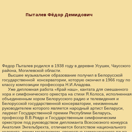
Пыталев Фёдор Демидович
Федор Пыталев родился в 1938 году в деревне Усушек, Чаусского
района, Могилевской области.
Высшее музыкальное образование получил в Белорусской
государственной консерватории, которую окончил в 1966 году по
классу композиции профессора Н.И.Аладова.
Уже дипломная работа «Край наш», кантата для смешанного
хора и симфонического оркестра на стихи Я.Колоса, исполненная
объединенным хором Белорусского радио и телевидения и
Белорусской государственной консерватории, неизменным
руководителем которого является народный артист Беларуси,
лауреат Государственной премии Республики Беларусь,
профессор В.В.Ровдо и Государственным симфоническим
оркестром под руководством дипломанта Всесоюзного конкурса
Анатолия Энгельбрехта, отличается богатством национального
колорита, ярким мелодизмом, свежестью гармонического языка,