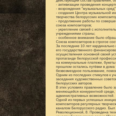
действующий состав правления, о
- активизации проведения концерт
- возрождения "музыкальных сред"
- создания Центра музыкальной и
творчества белорусских композито
- продолжение работы по соверше
союза композиторов;
- укрепление связей с исполните
учреждениями страны;
- особенное внимание было обращ
Союза композиторов в строгое соо
За последние 10 лет кардинально
его государственного финансиров
осуществления основной своей ус
пропаганде белорусской професси
на коммунальные платежи, букеты
прошлом остались путёвки в дома 
безвозмездное пользование, помо
Одним из последних стимулов к у
заседания художественных совето
белорусских авторов.
В этих условиях правление было з
меняющейся конкурентной среде, 
административных возможностей.
Одной из первых успешных инициа
композиторов регулярных творчес
каналом Белорусского радио. Был
Революционной, 8. Проведена техн