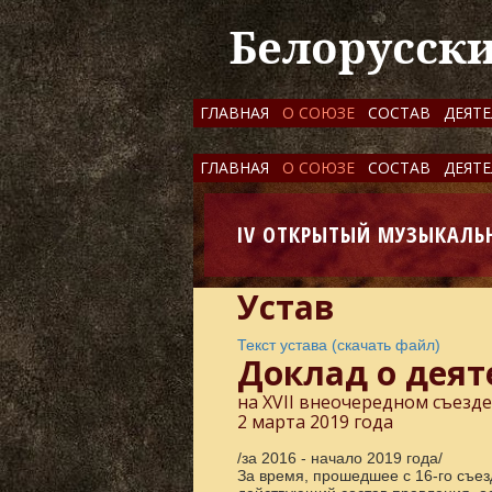
Белорусск
ГЛАВНАЯ
О СОЮЗЕ
СОСТАВ
ДЕЯТ
ГЛАВНАЯ
О СОЮЗЕ
СОСТАВ
ДЕЯТ
IV ОТКРЫТЫЙ МУЗЫКАЛЬ
Устав
Текст устава (скачать файл)
Доклад о деят
на XVII внеочередном съезд
2 марта 2019 года
/за 2016 - начало 2019 года/
За время, прошедшее с 16-го съе