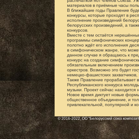
распечаткой нот членов Союза. У
материалов в приёмные часы поль
В ближайшие годы Правление буде
конкурсы, которые проходят в рес
исполнение произведений белорус
белорусских произведений, а такж
конкурсов.
Вместе с тем остаётся нерешённы
программы симфонических концерт
полотно ждёт его исполнения деся
в симфоническом жанре, что может
данном случае я обращаюсь к пре
конкурс на создание симфоническ
обязательным включением произв
оркестров. Возможно это будет го
немецко-фашистских захватчиков, 
Также Правление прорабатывает в
Республиканского конкурса молод
музыки. Проект сейчас находится 
Новое время диктует новые форм
общественное объединение, и тол
привлекательной, популярной и к
© 2016-2022, OO "Белорусский союз компози