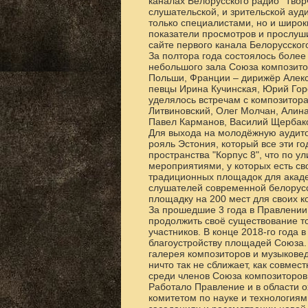
каналах Белорусского радио "Твор
слушательской, и зрительской ауд
только специалистами, но и широ
показатели просмотров и прослуши
сайте первого канала Белорусског
За полтора года состоялось более
небольшого зала Союза композито
Польши, Франции – дирижёр Алекс
певцы Ирина Кучинская, Юрий Гор
уделялось встречам с композитора
Литвиновский, Олег Молчан, Алина
Павел Карманов, Василий Щербако
Для выхода на молодёжную аудит
рояль Эстония, который все эти г
пространства "Корпус 8", что по 
мероприятиями, у которых есть с
традиционных площадок для акад
слушателей современной белорусс
площадку на 200 мест для своих к
За прошедшие 3 года в Правлении
продолжить своё существование т
участников. В конце 2018-го года
благоустройству площадей Союза.
галерея композиторов и музыковед
ничто так не сближает, как совме
среди членов Союза композиторов
Работало Правление и в области о
комитетом по науке и технологиям