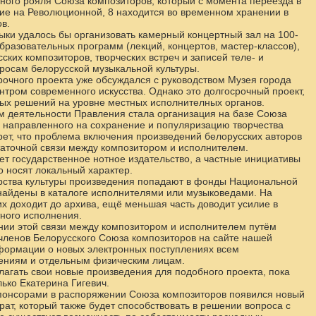
ного рояля Союза композиторов, который с момента переезда в
ие на Революционной, 8 находится во временном хранении в
в.
ыки удалось бы организовать камерный концертный зал на 100-
бразовательных программ (лекций, концертов, мастер-классов),
ских композиторов, творческих встреч и записей теле- и
осам белорусской музыкальной культуры.
рочного проекта уже обсуждался с руководством Музея города
тром современного искусства. Однако это долгосрочный проект,
ных решений на уровне местных исполнителных органов.
деятельности Правления стала организация на базе Союза
направленного на сохранение и популяризацию творчества
рет, что проблема включения произведений белорусских авторов
таточной связи между композитором и исполнителем.
ет государственное нотное издательство, а частные инициативы
о носят локальный характер.
рства культуры произведения попадают в фонды Национальной
 найдены в каталоге исполнителями или музыковедами. На
их доходит до архива, ещё меньшая часть доводит усилие в
ного исполнения.
нии этой связи между композитором и исполнителем путём
ленов Белорусского Союза композиторов на сайте нашей
нформации о новых электронных поступлениях всем
ениям и отдельным физическим лицам.
агать свои новые произведения для подобного проекта, пока
ько Екатерина Гигевич.
понсорами в распоряжении Союза композиторов появился новый
т, который также будет способствовать в решении вопроса с