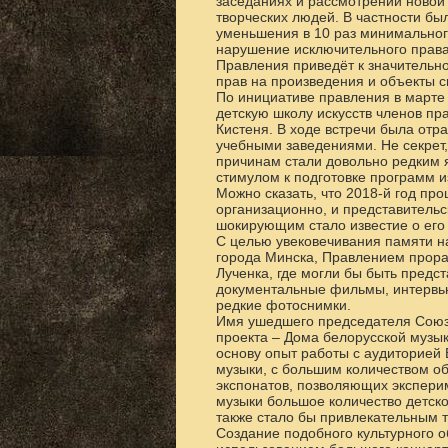
заседаниях и рассмотрении новой 
творческих людей. В частности бы
уменьшения в 10 раз минимальног
нарушение исключительного права
Правления приведёт к значительн
прав на произведения и объекты 
По инициативе правления в марте 
детскую школу искусств членов пр
Кистеня. В ходе встречи была от
учебными заведениями. Не секрет,
причинам стали довольно редким 
стимулом к подготовке программ и
Можно сказать, что 2018-й год пр
организационно, и представитель
шокирующим стало известие о его 
С целью увековечивания памяти н
города Минска, Правлением прора
Лученка, где могли бы быть предс
документальные фильмы, интервью
редкие фотоснимки.
Имя ушедшего председателя Союза
проекта – Дома белорусской музы
основу опыт работы с аудиторией 
музыки, с большим количеством о
экспонатов, позволяющих эксперим
музыки большое количество детск
также стало бы привлекательным 
Создание подобного культурного 