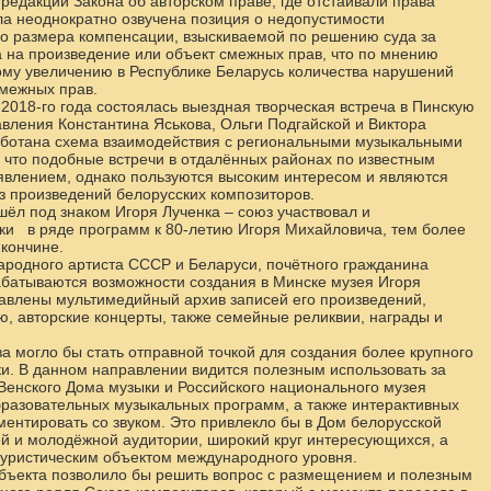
редакции Закона об авторском праве, где отстаивали права
ла неоднократно озвучена позиция о недопустимости
о размера компенсации, взыскиваемой по решению суда за
 на произведение или объект смежных прав, что по мнению
ому увеличению в Республике Беларусь количества нарушений
смежных прав.
2018-го года состоялась выездная творческая встреча в Пинскую
авления Константина Яськова, Ольги Подгайской и Виктора
работана схема взаимодействия с региональными музыкальными
 что подобные встречи в отдалённых районах по известным
явлением, однако пользуются высоким интересом и являются
з произведений белорусских композиторов.
ошёл под знаком Игоря Лученка – союз участвовал и
ски в ряде программ к 80-летию Игоря Михайловича, тем более
кончине.
ародного артиста СССР и Беларуси, почётного гражданина
батываются возможности создания в Минске музея Игоря
тавлены мультимедийный архив записей его произведений,
, авторские концерты, также семейные реликвии, награды и
 могло бы стать отправной точкой для создания более крупного
ки. В данном направлении видится полезным использовать за
Венского Дома музыки и Российского национального музея
бразовательных музыкальных программ, а также интерактивных
ентировать со звуком. Это привлекло бы в Дом белорусской
ой и молодёжной аудитории, широкий круг интересующихся, а
туристическим объектом международного уровня.
объекта позволило бы решить вопрос с размещением и полезным