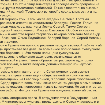
ческих вечеров". Этот проект стал довольно востребованным и
иторией. Об этом свидетельствует и посещаемость программ не
ким кругом меломанов-любителей. Также относительно высокие
ваний записей "Творческих вечеров" в социальных сетях и на
о радио.
 60 мероприятий, в том числе академия АРТемп. Гостями
ров стали известные исполнители Беларуси, России, Германии,
андр Анисимов, пианисты Иосиф Сергей, Тимур Сергееня,
одецкий, виолончелист Микаэл Самсонов. Особое внимание
ми – в качестве героев творческих вечеров побывали Александр
 Безенсон, Ольга Подгайская, Валерий Воронов, Сергей Невский,
в и другие.
орию Правление приняло решение передать воторой кабинетный
оды простаивал без дела, во временное пользование Культурного
улице Варвашени. Это место насыщено культурными
воя довольно обширная аудитория, отличающаяся от
емической музыки. Таким образом мы расширим аудиторию
кой музыки, а также получим дополнительную концертную
онцертов.
 созрело понимание того, что Союз композиторов сможет
олько в случае активизации общественной инициативы его
 в помещении на Революционной, 8 прошла серия субботников по
 Среди прочего появились новые элементы декора в помещении,
ов, покрашены непрезентативные конструкции. Не зря считается:
стная работа. Инициатива Правления получила активный отклик
.
храны авторского права. В сотрудничестве с Государственным
, Министерством культуры, представители Союза участвовали в