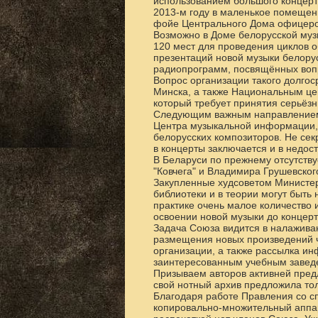
использованием большого концерт
2013-м году в маленькое помещен
фойе Центрального Дома офицеро
Возможно в Доме белорусской муз
120 мест для проведения циклов о
презентаций новой музыки белорус
радиопрограмм, посвящённых вопр
Вопрос организации такого долгос
Минска, а также Национальным цен
который требует принятия серьёз
Следующим важным направлением 
Центра музыкальной информации, 
белорусских композиторов. Не сек
в концерты заключается и в недос
В Беларуси по прежнему отсутству
"Ковчега" и Владимира Грушевског
Закупленные худсоветом Министе
библиотеки и в теории могут быть
практике очень малое количество 
освоении новой музыки до концерт
Задача Союза видится в налажива
размещения новых произведений ч
организации, а также рассылка и
заинтересованным учебным завед
Призываем авторов активней предл
свой нотный архив предложила тол
Благодаря работе Правления со с
копировально-множительный аппара