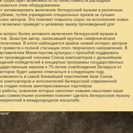
же существует возможность по себестоимости расходных
зоваться этим оборудованием.
т активизировать включение белорусской музыки в различные
публике, путём учреждения специальных призов за лучшее
ских авторов. Это поможет повысить спрос на исполнение новых
е возможно приведёт к целевому заказу произведений для
м вопрос более активного включения белорусской музыки в
ов. Зачастую автор, написавший крупное симфоническое
тилетиями. В итоге наблюдается крайне низкий интерес авторов
 привести к полной стагнации этого творческого направления. В
дставителям Министерства культуры с просьбой поддержать
их произведений членами Союза композиторов с дальнейшим
едений-победителей в концертые программы государственных
сударственным заказом к 75-летию освобождения Беларуси от
которое будет широко отмечаться в следующем году.
озможность в самой ближайшей перспективе базе Союза
ых композиторов и исполнителей белорусской современной
на стадии поиска заинтересованных партнёров.
ы работы, освоение которых наполнит новыми смыслами наше
ько совместными усилиями поможет сделать белорусскую музыку
онкурентной в международном масштабе.
торов"