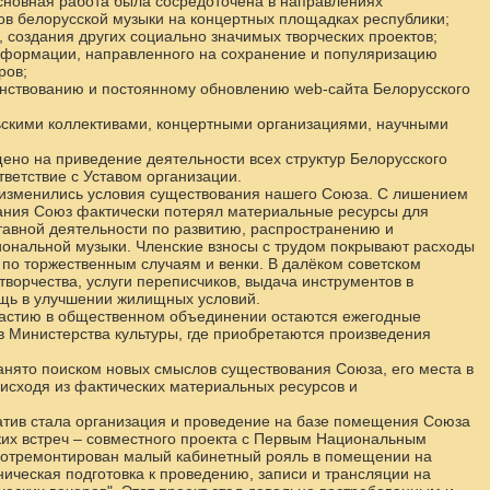
сновная работа была сосредоточена в направлениях
ов белорусской музыки на концертных площадках республики;
, создания других социально значимых творческих проектов;
нформации, направленного на сохранение и популяризацию
ров;
нствованию и постоянному обновлению web-сайта Белорусского
льскими коллективами, концертными организациями, научными
ено на приведение деятельности всех структур Белорусского
тветствие с Уставом организации.
 изменились условия существования нашего Союза. С лишением
ания Союз фактически потерял материальные ресурсы для
тавной деятельности по развитию, распространению и
ональной музыки. Членские взносы с трудом покрывают расходы
 по торжественным случаям и венки. В далёком советском
творчества, услуги переписчиков, выдача инструментов в
щь в улучшении жилищных условий.
частию в общественном объединении остаются ежегодные
в Министерства культуры, где приобретаются произведения
анято поиском новых смыслов существования Союза, его места в
исходя из фактических материальных ресурсов и
тив стала организация и проведение на базе помещения Союза
ких встреч – совместного проекта с Первым Национальным
 отремонтирован малый кабинетный рояль в помещении на
ическая подготовка к проведению, записи и трансляции на